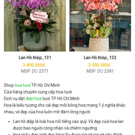
Mua ngay
Mua ngay
Lan Hồ Điệp_131
Lan Hồ Điệp_132
3.890.000đ
3.900.000đ
MSP: DC-2371
MSP: DC-2381
Shop
hoa tươi
TP Hồ Chí Minh
Cửa hàng chuyên cung cấp hoa tươi
Dịch vụ đặt
điện hoa
tươi TP Hồ Chí Minh
Hoa là biểu tượng cho cái đẹp mỗi bông hoa mang 1 ý nghĩa khác
nhau, vẻ đẹp của hoa luôn mê đắm lòng người
Lan hồ điệp là loài hoa nổi tiếng cao quý. Vẻ đẹp của hoa lan
được bao người công nhận và chiêm ngưỡng
Hoa mẫu đơn xinh đẹp lộng lẫy được người người yêu thích