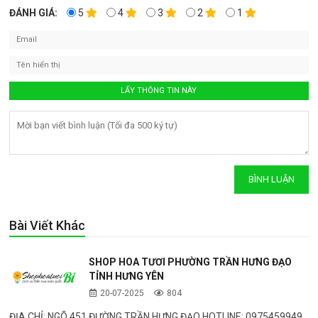
ĐÁNH GIÁ:
5
4
3
2
1
Bài Viết Khác
SHOP HOA TƯƠI PHƯỜNG TRẦN HƯNG ĐẠO
TỈNH HƯNG YÊN
20-07-2025
804
ĐỊA CHỈ: NGÕ 451 ĐƯỜNG TRẦN HƯNG ĐẠO HOTLINE: 0975459949