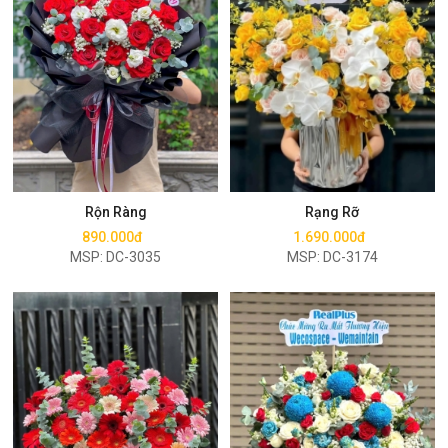
Mua ngay
Mua ngay
Rộn Ràng
Rạng Rỡ
890.000đ
1.690.000đ
MSP: DC-3035
MSP: DC-3174