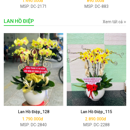
1.490.000đ
890.000đ
MSP: DC-2171
MSP: DC-883
LAN HỒ ĐIỆP
Xem tất cả
Mua ngay
Mua ngay
Lan Hồ Điệp_128
Lan Hồ Điệp_115
1.790.000đ
2.890.000đ
MSP: DC-2840
MSP: DC-2288