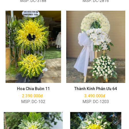
MSP: DC-3188
MSP: DC-2816
Mua ngay
Mua ngay
Hoa Chia Buồn 11
Thành Kính Phân Ưu 64
2.390.000đ
3.490.000đ
MSP: DC-102
MSP: DC-1203