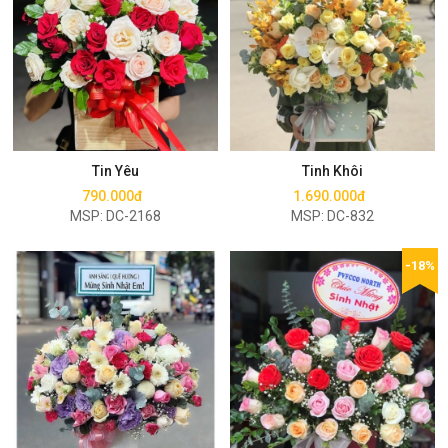
Mua ngay
Mua ngay
Tin Yêu
Tinh Khôi
790.000đ
1.690.000đ
MSP: DC-2168
MSP: DC-832
-18%