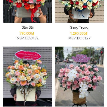
Mua ngay
Mua ngay
Gần Gũi
Sang Trọng
790.000đ
1.290.000đ
MSP: DC-3172
MSP: DC-3127
Mua ngay
Mua ngay