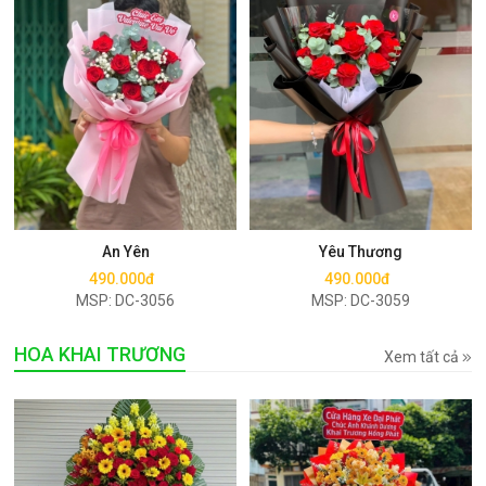
Mua ngay
Mua ngay
An Yên
Yêu Thương
490.000đ
490.000đ
MSP: DC-3056
MSP: DC-3059
HOA KHAI TRƯƠNG
Xem tất cả