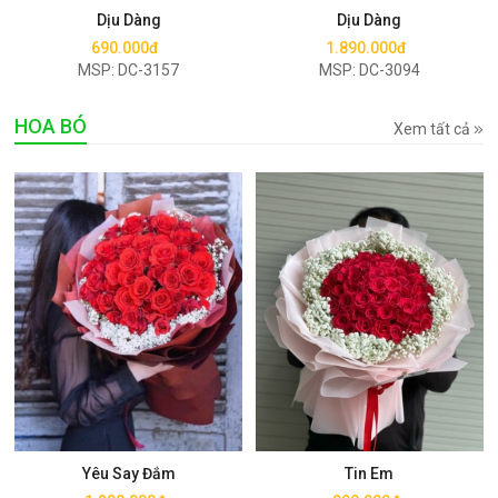
Dịu Dàng
Dịu Dàng
690.000đ
1.890.000đ
MSP: DC-3157
MSP: DC-3094
HOA BÓ
Xem tất cả
Mua ngay
Mua ngay
Yêu Say Đắm
Tin Em