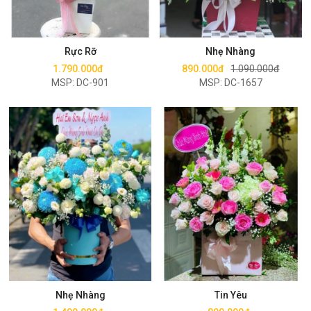
Mua ngay
Mua ngay
Rực Rỡ
Nhẹ Nhàng
1.790.000đ
890.000đ
1.090.000đ
MSP: DC-901
MSP: DC-1657
Mua ngay
Mua ngay
Nhẹ Nhàng
Tin Yêu