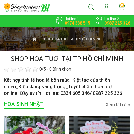
0
Hotline 1
Hotline 2
0974 338 515
0987 225 326
SHOP HOA TƯƠI TẠI TP HỒ CHÍ MINH
SHOP HOA TƯƠI TẠI TP HỒ CHÍ MINH
0
/5 -
0
Bình chọn
Kết hợp tinh tế hoa lá bốn mùa_Kiệt tác của thiên
nhiên_Kiểu dáng sang trọng_Tuyệt phẩm hoa tươi
online_Đầy uy tín.Hotline: 0334 605 346/ 0987 225 326
HOA SINH NHẬT
Xem tất cả