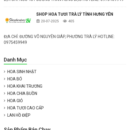
SHOP HOA TƯƠI TRÀ LÝ TỈNH HƯNG YÊN
20-07-2025
405
ĐỊA CHỈ: ĐƯỜNG VÕ NGUYÊN GIÁP, PHƯỜNG TRÀ LÝ HOTLINE:
0975459949
Danh Mục
HOA SINH NHẬT
HOA BÓ
HOA KHAI TRƯƠNG
HOA CHIA BUỒN
HOA GIỎ
HOA TƯƠI CAO CẤP
LAN HỒ ĐIỆP
Sản Phẩm Bán Chạy