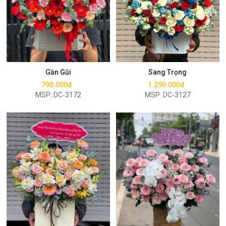
Mua ngay
Mua ngay
Gần Gũi
Sang Trọng
790.000đ
1.290.000đ
MSP: DC-3172
MSP: DC-3127