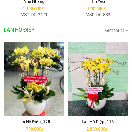
Nhẹ Nhàng
Tin Yêu
1.490.000đ
890.000đ
MSP: DC-2171
MSP: DC-883
LAN HỒ ĐIỆP
Xem tất cả
Mua ngay
Mua ngay
Lan Hồ Điệp_128
Lan Hồ Điệp_115
1.790.000đ
2.890.000đ