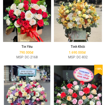
Mua ngay
Mua ngay
Tin Yêu
Tinh Khôi
790.000đ
1.690.000đ
MSP: DC-2168
MSP: DC-832
-18%