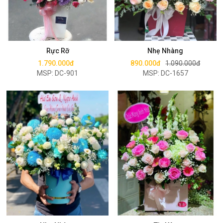
Mua ngay
Mua ngay
Rực Rỡ
Nhẹ Nhàng
1.790.000đ
890.000đ
1.090.000đ
MSP: DC-901
MSP: DC-1657
Mua ngay
Mua ngay