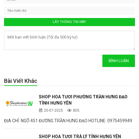
Bài Viết Khác
SHOP HOA TƯƠI PHƯỜNG TRẦN HƯNG ĐẠO
TỈNH HƯNG YÊN
20-07-2025
805
ĐỊA CHỈ: NGÕ 451 ĐƯỜNG TRẦN HƯNG ĐẠO HOTLINE: 0975459949
SHOP HOA TƯƠI TRÀ LÝ TỈNH HƯNG YÊN