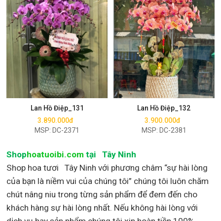
Mua ngay
Mua ngay
Lan Hồ Điệp_131
Lan Hồ Điệp_132
3.890.000đ
3.900.000đ
MSP: DC-2371
MSP: DC-2381
Shop
hoatuoibi.com
tại Tây Ninh
Shop hoa tươi Tây Ninh với phương châm “sự hài lòng
của bạn là niềm vui của chúng tôi” chúng tôi luôn chăm
chút nâng niu trong từng sản phẩm để đem đến cho
khách hàng sự hài lòng nhất. Nếu không hài lòng với
dịch vụ hay sản phẩm chúng tôi xin hoàn tiền 100%