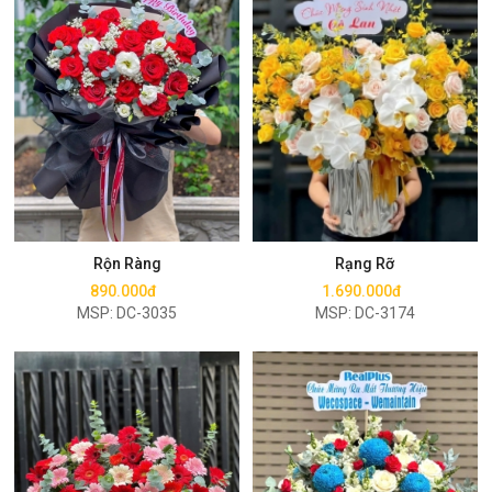
Mua ngay
Mua ngay
Rộn Ràng
Rạng Rỡ
890.000đ
1.690.000đ
MSP: DC-3035
MSP: DC-3174