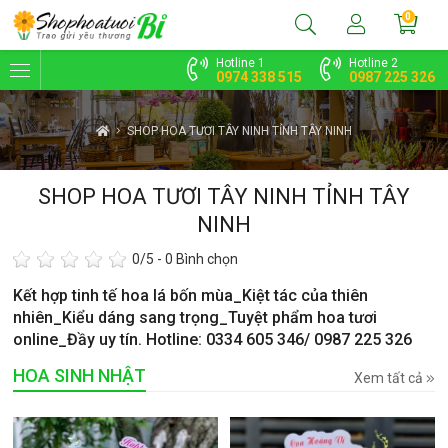
0
Hotline 1
Hotline 2
0974 338 515
0987 225 326
SHOP HOA TƯƠI TÂY NINH TỈNH TÂY NINH
SHOP HOA TƯƠI TÂY NINH TỈNH TÂY
NINH
0
/5 -
0
Bình chọn
Kết hợp tinh tế hoa lá bốn mùa_Kiệt tác của thiên
nhiên_Kiểu dáng sang trọng_Tuyệt phẩm hoa tươi
online_Đầy uy tín. Hotline: 0334 605 346/ 0987 225 326
HOA SINH NHẬT
Xem tất cả