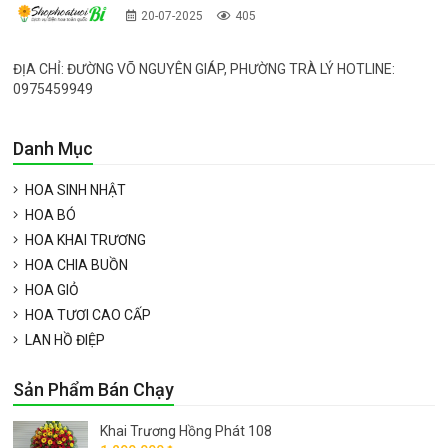
20-07-2025
405
ĐỊA CHỈ: ĐƯỜNG VÕ NGUYÊN GIÁP, PHƯỜNG TRÀ LÝ HOTLINE:
0975459949
Danh Mục
HOA SINH NHẬT
HOA BÓ
HOA KHAI TRƯƠNG
HOA CHIA BUỒN
HOA GIỎ
HOA TƯƠI CAO CẤP
LAN HỒ ĐIỆP
Sản Phẩm Bán Chạy
Khai Trương Hồng Phát 108