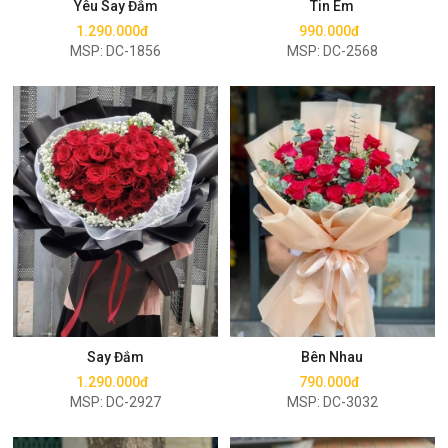
Yêu Say Đắm
Tin Em
1.290.000đ
990.000đ
MSP: DC-1856
MSP: DC-2568
Mua ngay
Mua ngay
Say Đắm
Bên Nhau
1.290.000đ
790.000đ
MSP: DC-2927
MSP: DC-3032