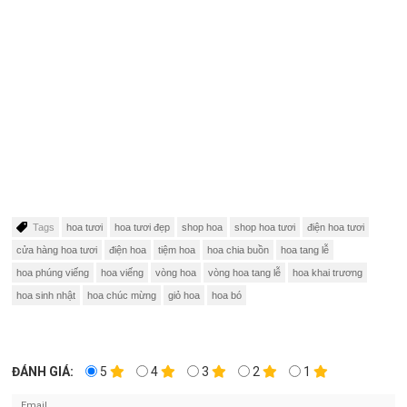
Tags
hoa tươi
hoa tươi đẹp
shop hoa
shop hoa tươi
điện hoa tươi
cửa hàng hoa tươi
điện hoa
tiệm hoa
hoa chia buồn
hoa tang lễ
hoa phúng viếng
hoa viếng
vòng hoa
vòng hoa tang lễ
hoa khai trương
hoa sinh nhật
hoa chúc mừng
giỏ hoa
hoa bó
ĐÁNH GIÁ:
5
4
3
2
1