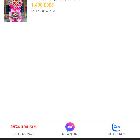
1.490.000đ
MSP: DC-2214
0974 338 515
HOTLINE 24/7
NHẮN TIN
CHAT ZALO