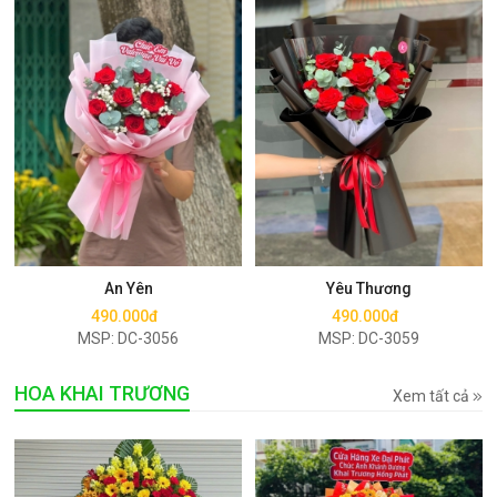
Mua ngay
Mua ngay
An Yên
Yêu Thương
490.000đ
490.000đ
MSP: DC-3056
MSP: DC-3059
HOA KHAI TRƯƠNG
Xem tất cả