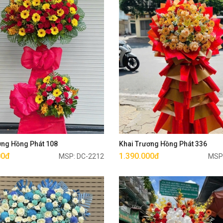
Mua ngay
Mua ngay
ơng Hồng Phát 108
Khai Trương Hồng Phát 336
00đ
1.390.000đ
MSP: DC-2212
MSP