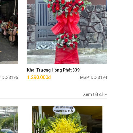
Mua ngay
Khai Trương Hồng Phát 339
1.290.000đ
: DC-3195
MSP: DC-3194
Xem tất cả