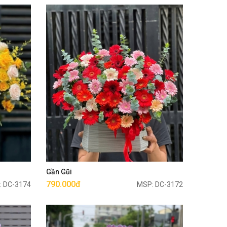
Mua ngay
Gần Gũi
790.000đ
: DC-3174
MSP: DC-3172