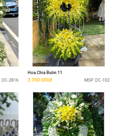
Mua ngay
Hoa Chia Buồn 11
2.390.000đ
: DC-2816
MSP: DC-102