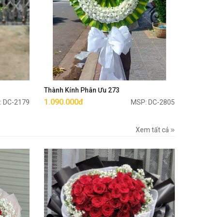
Mua ngay
Thành Kính Phân Ưu 273
1.090.000đ
: DC-2179
MSP: DC-2805
Xem tất cả