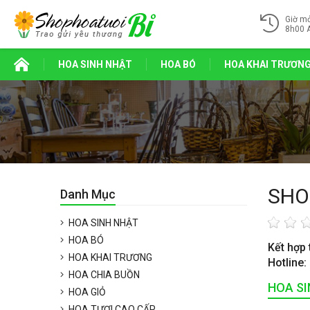
Giờ m
8h00 
HOA SINH NHẬT
HOA BÓ
HOA KHAI TRƯƠN
SHO
Danh Mục
HOA SINH NHẬT
HOA BÓ
Kết hợp 
HOA KHAI TRƯƠNG
Hotline:
HOA CHIA BUỒN
HOA S
HOA GIỎ
HOA TƯƠI CAO CẤP