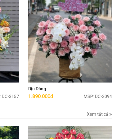
Mua ngay
Dịu Dàng
1.890.000đ
: DC-3157
MSP: DC-3094
Xem tất cả