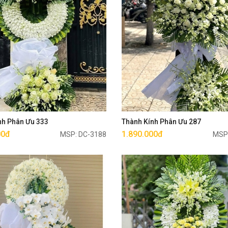
Mua ngay
Mua ngay
nh Phân Ưu 333
Thành Kính Phân Ưu 287
00đ
1.890.000đ
MSP: DC-3188
MSP