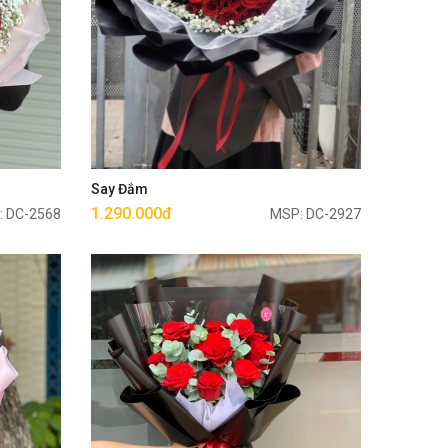
Mua ngay
Say Đắm
1.290.000đ
: DC-2568
MSP: DC-2927