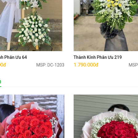
Mua ngay
Mua ngay
nh Phân Ưu 64
Thành Kính Phân Ưu 219
00đ
1.790.000đ
MSP: DC-1203
MSP
Ó