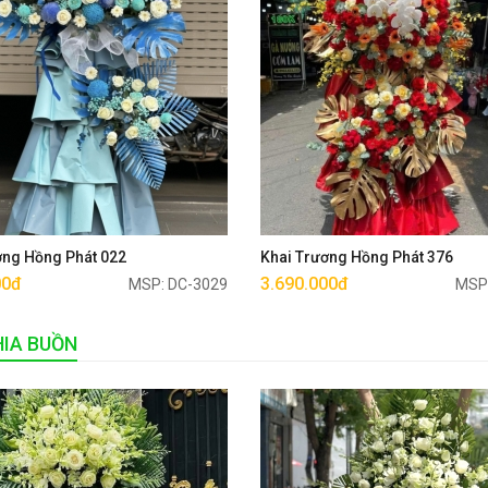
Mua ngay
Mua ngay
ơng Hồng Phát 022
Khai Trương Hồng Phát 376
00đ
3.690.000đ
MSP: DC-3029
MSP
IA BUỒN