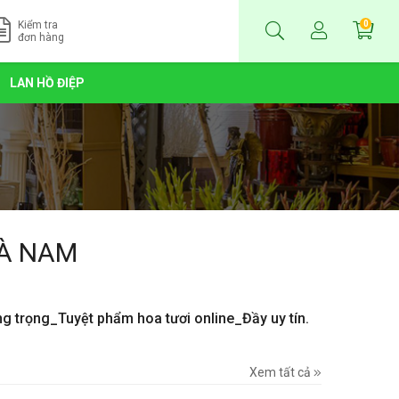
Kiểm tra
0
đơn hàng
LAN HỒ ĐIỆP
HÀ NAM
ng trọng_Tuyệt phẩm hoa tươi online_Đầy uy tín.
Xem tất cả