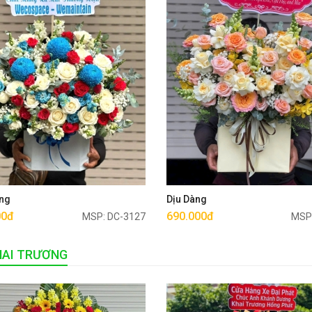
Mua ngay
Mua ngay
ng
Dịu Dàng
00đ
690.000đ
MSP: DC-3127
MSP
HAI TRƯƠNG