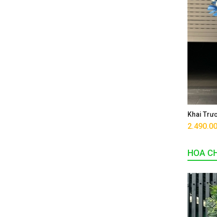
Khai Trư
2.490.0
HOA CH