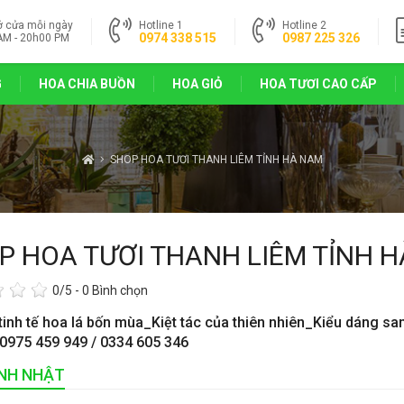
ở cửa mỗi ngày
Hotline 1
Hotline 2
0974 338 515
0987 225 326
AM - 20h00 PM
G
HOA CHIA BUỒN
HOA GIỎ
HOA TƯƠI CAO CẤP
SHOP HOA TƯƠI THANH LIÊM TỈNH HÀ NAM
P HOA TƯƠI THANH LIÊM TỈNH 
0
/5 -
0
Bình chọn
tinh tế hoa lá bốn mùa_Kiệt tác của thiên nhiên_Kiểu dáng sa
 0975 459 949 / 0334 605 346
INH NHẬT