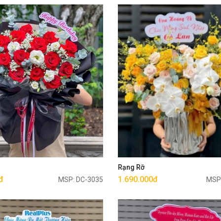
Mua ngay
Mua ngay
g
Rạng Rỡ
đ
1.690.000đ
MSP: DC-3035
MSP