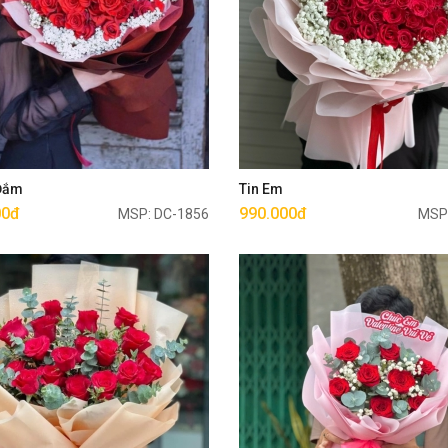
Mua ngay
Mua ngay
 Đắm
Tin Em
00đ
990.000đ
MSP: DC-1856
MSP