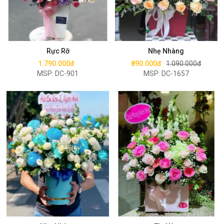
Mua ngay
Mua ngay
Rực Rỡ
Nhẹ Nhàng
1.790.000đ
890.000đ
1.090.000đ
MSP: DC-901
MSP: DC-1657
Mua ngay
Mua ngay