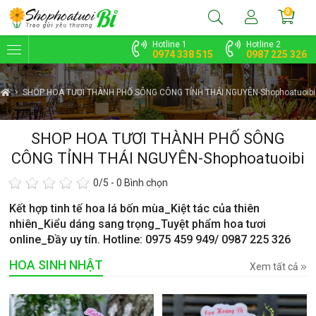
0
Hotline 1
Hotline 2
0974 338 515
0987 225 326
SHOP HOA TƯƠI THÀNH PHỐ SÔNG CÔNG TỈNH THÁI NGUYÊN-Shophoatuoibi
SHOP HOA TƯƠI THÀNH PHỐ SÔNG
CÔNG TỈNH THÁI NGUYÊN-Shophoatuoibi
0
/5 -
0
Bình chọn
Kết hợp tinh tế hoa lá bốn mùa_Kiệt tác của thiên
nhiên_Kiểu dáng sang trọng_Tuyệt phẩm hoa tươi
online_Đầy uy tín. Hotline: 0975 459 949/ 0987 225 326
HOA SINH NHẬT
Xem tất cả