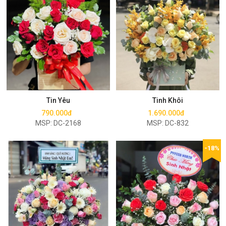
Mua ngay
Mua ngay
Tin Yêu
Tinh Khôi
790.000đ
1.690.000đ
MSP: DC-2168
MSP: DC-832
-18%