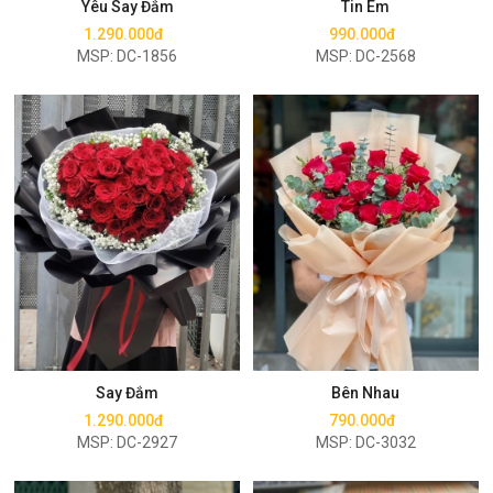
Yêu Say Đắm
Tin Em
1.290.000đ
990.000đ
MSP: DC-1856
MSP: DC-2568
Mua ngay
Mua ngay
Say Đắm
Bên Nhau
1.290.000đ
790.000đ
MSP: DC-2927
MSP: DC-3032