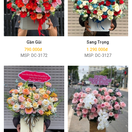
Mua ngay
Mua ngay
Gần Gũi
Sang Trọng
790.000đ
1.290.000đ
MSP: DC-3172
MSP: DC-3127