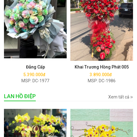
Mua ngay
Mua ngay
Đẳng Cấp
Khai Trương Hồng Phát 005
5.390.000đ
3.890.000đ
MSP: DC-1977
MSP: DC-1986
LAN HỒ ĐIỆP
Xem tất cả