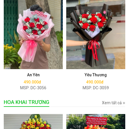
Mua ngay
Mua ngay
An Yên
Yêu Thương
490.000đ
490.000đ
MSP: DC-3056
MSP: DC-3059
HOA KHAI TRƯƠNG
Xem tất cả