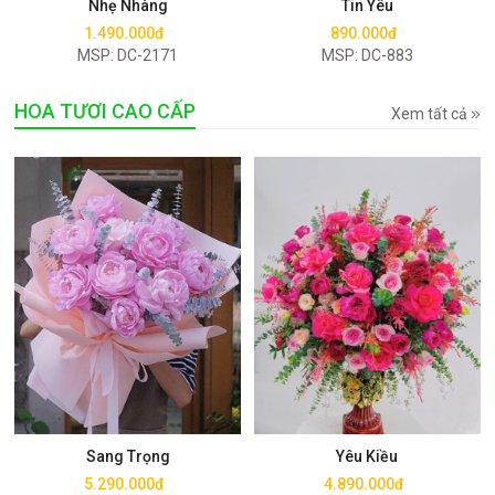
Nhẹ Nhàng
Tin Yêu
1.490.000đ
890.000đ
MSP: DC-2171
MSP: DC-883
HOA TƯƠI CAO CẤP
Xem tất cả
Mua ngay
Mua ngay
Sang Trọng
Yêu Kiều
5.290.000đ
4.890.000đ