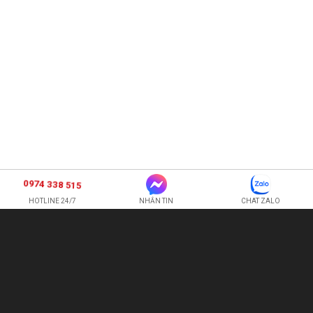
0974 338 515
HOTLINE 24/7
NHẮN TIN
CHAT ZALO
SHOP HOA TƯƠI BI
CÔNG TY TNHH XNK HOA QUẢ TƯƠI HOÀNG ANH
Hotline:
0974 338 515
-
0987 225 326
quetran82@gmail.com