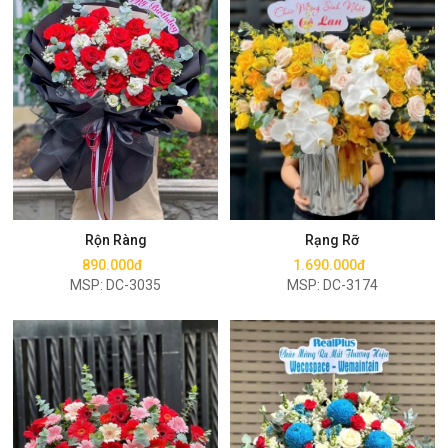
Mua ngay
Mua ngay
Rộn Ràng
Rạng Rỡ
890.000đ
1.690.000đ
MSP: DC-3035
MSP: DC-3174