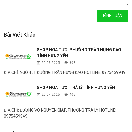
Bài Viết Khác
SHOP HOA TƯƠI PHƯỜNG TRẦN HƯNG ĐẠO
TỈNH HƯNG YÊN
20-07-2025
803
ĐỊA CHỈ: NGÕ 451 ĐƯỜNG TRẦN HƯNG ĐẠO HOTLINE: 0975459949
SHOP HOA TƯƠI TRÀ LÝ TỈNH HƯNG YÊN
20-07-2025
405
ĐỊA CHỈ: ĐƯỜNG VÕ NGUYÊN GIÁP, PHƯỜNG TRÀ LÝ HOTLINE:
0975459949