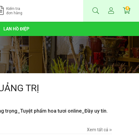
Kiểm tra
0
đơn hàng
LAN HỒ ĐIỆP
UẢNG TRỊ
ng trọng_Tuyệt phẩm hoa tươi online_Đầy uy tín.
Xem tất cả