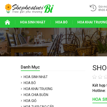
Giờ m
8h00 
HOA SINH NHẬT
HOA BÓ
HOA KHAI TRƯƠN
SHO
Danh Mục
HOA SINH NHẬT
HOA BÓ
Kết hợp 
HOA KHAI TRƯƠNG
Hotline:
HOA CHIA BUỒN
HOA S
HOA GIỎ
HOA TƯƠI CAO CẤP