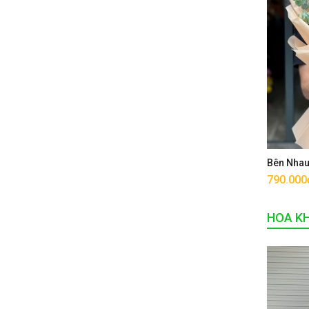
Bên Nha
790.000
HOA K