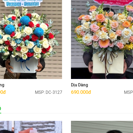
Mua ngay
Mua ngay
ng
Dịu Dàng
00đ
690.000đ
MSP: DC-3127
MSP
Ó