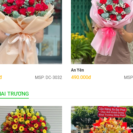
Mua ngay
Mua ngay
u
An Yên
đ
490.000đ
MSP: DC-3032
MSP
HAI TRƯƠNG