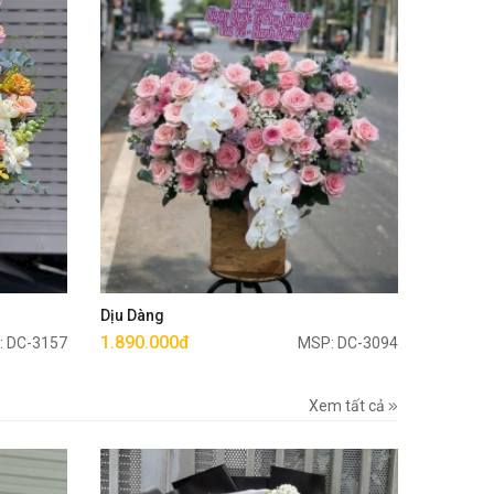
Mua ngay
Dịu Dàng
1.890.000đ
: DC-3157
MSP: DC-3094
Xem tất cả