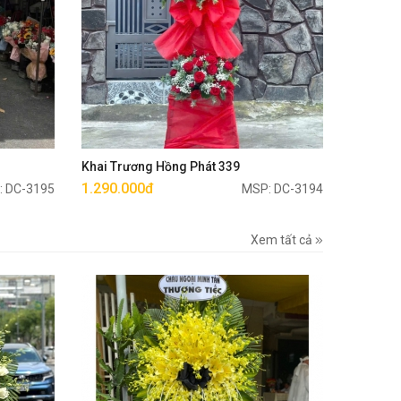
Mua ngay
Khai Trương Hồng Phát 339
1.290.000đ
: DC-3195
MSP: DC-3194
Xem tất cả