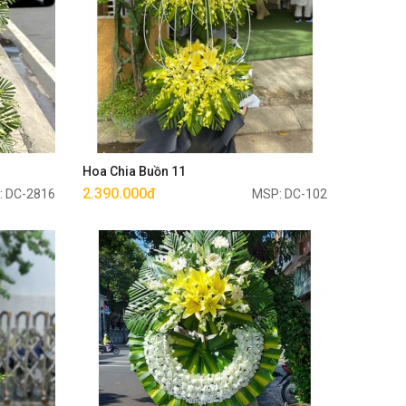
Mua ngay
Hoa Chia Buồn 11
2.390.000đ
: DC-2816
MSP: DC-102