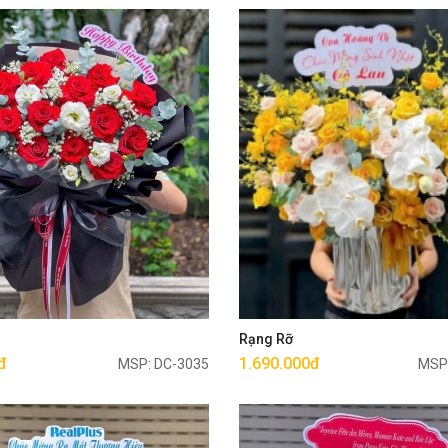
Mua ngay
Mua ngay
g
Rạng Rỡ
đ
1.690.000đ
MSP: DC-3035
MSP