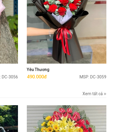
Mua ngay
Yêu Thương
490.000đ
: DC-3056
MSP: DC-3059
Xem tất cả