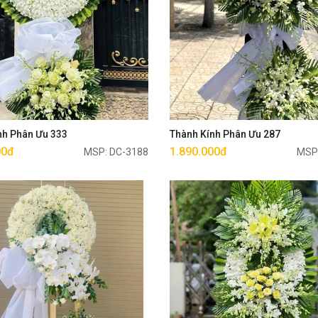
Mua ngay
Mua ngay
nh Phân Ưu 333
Thành Kính Phân Ưu 287
00đ
1.890.000đ
MSP: DC-3188
MSP