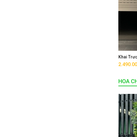
Khai Trư
2.490.0
HOA CH