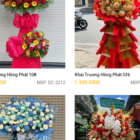
Mua ngay
Mua ngay
ơng Hồng Phát 108
Khai Trương Hồng Phát 336
00đ
1.390.000đ
MSP: DC-2212
MSP