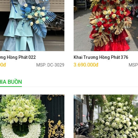
Mua ngay
Mua ngay
ơng Hồng Phát 022
Khai Trương Hồng Phát 376
00đ
3.690.000đ
MSP: DC-3029
MSP
IA BUỒN