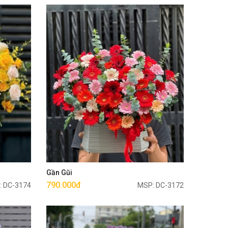
Mua ngay
Gần Gũi
790.000đ
: DC-3174
MSP: DC-3172