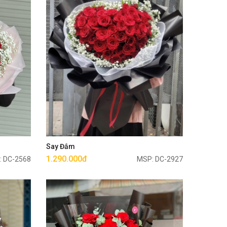
Mua ngay
Say Đắm
1.290.000đ
: DC-2568
MSP: DC-2927