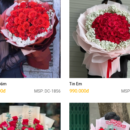
Mua ngay
Mua ngay
 Đắm
Tin Em
00đ
990.000đ
MSP: DC-1856
MSP