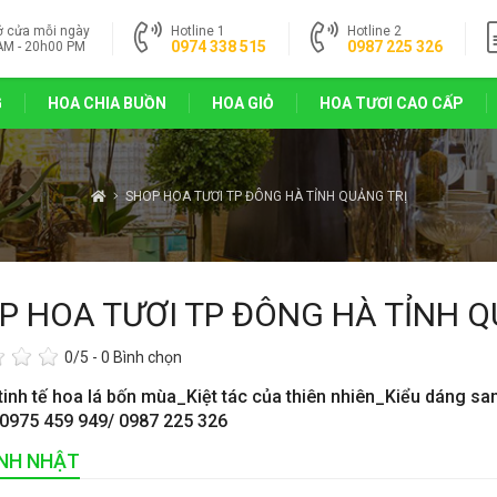
ở cửa mỗi ngày
Hotline 1
Hotline 2
0974 338 515
0987 225 326
AM - 20h00 PM
G
HOA CHIA BUỒN
HOA GIỎ
HOA TƯƠI CAO CẤP
SHOP HOA TƯƠI TP ĐÔNG HÀ TỈNH QUẢNG TRỊ
P HOA TƯƠI TP ĐÔNG HÀ TỈNH Q
0
/5 -
0
Bình chọn
tinh tế hoa lá bốn mùa_Kiệt tác của thiên nhiên_Kiểu dáng sa
 0975 459 949/ 0987 225 326
INH NHẬT