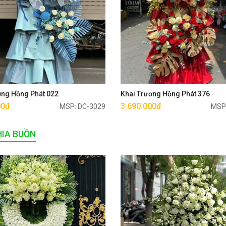
Mua ngay
Mua ngay
ơng Hồng Phát 022
Khai Trương Hồng Phát 376
00đ
3.690.000đ
MSP: DC-3029
MSP
IA BUỒN