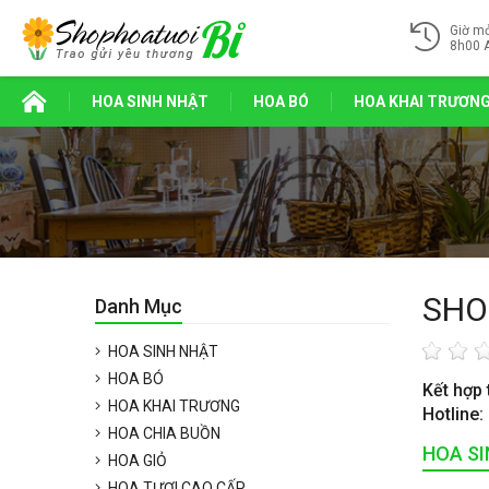
Giờ m
8h00 
HOA SINH NHẬT
HOA BÓ
HOA KHAI TRƯƠN
SHO
Danh Mục
HOA SINH NHẬT
HOA BÓ
Kết hợp 
HOA KHAI TRƯƠNG
Hotline:
HOA CHIA BUỒN
HOA S
HOA GIỎ
HOA TƯƠI CAO CẤP