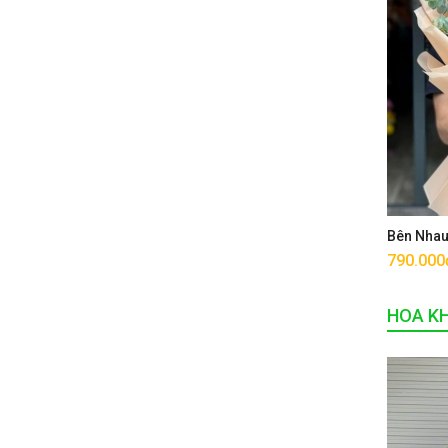
Bên Nha
790.000
HOA K