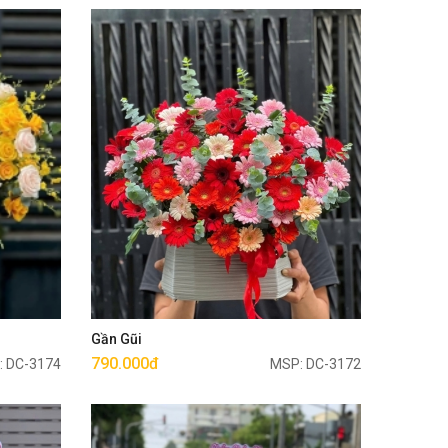
Mua ngay
Gần Gũi
790.000đ
: DC-3174
MSP: DC-3172