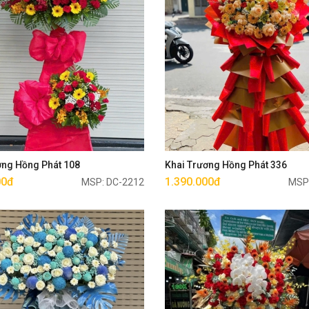
Mua ngay
Mua ngay
ơng Hồng Phát 108
Khai Trương Hồng Phát 336
00đ
1.390.000đ
MSP: DC-2212
MSP