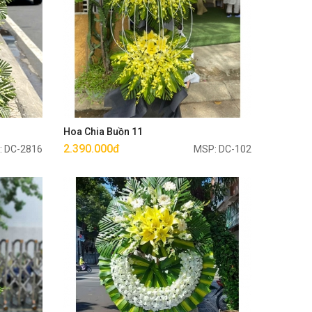
Mua ngay
Hoa Chia Buồn 11
2.390.000đ
: DC-2816
MSP: DC-102