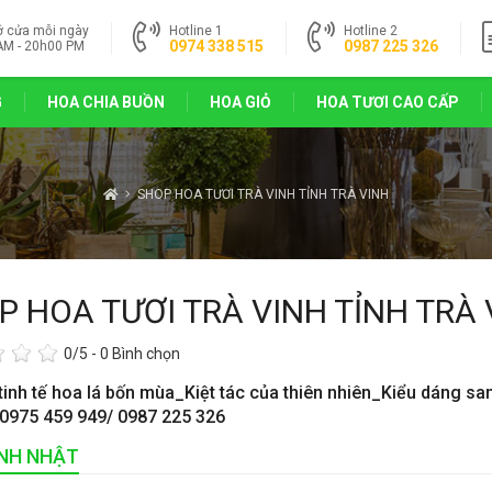
ở cửa mỗi ngày
Hotline 1
Hotline 2
0974 338 515
0987 225 326
AM - 20h00 PM
G
HOA CHIA BUỒN
HOA GIỎ
HOA TƯƠI CAO CẤP
SHOP HOA TƯƠI TRÀ VINH TỈNH TRÀ VINH
P HOA TƯƠI TRÀ VINH TỈNH TRÀ 
0
/5 -
0
Bình chọn
tinh tế hoa lá bốn mùa_Kiệt tác của thiên nhiên_Kiểu dáng sa
 0975 459 949/ 0987 225 326
INH NHẬT