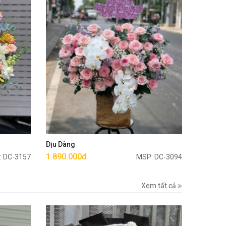
Mua ngay
Dịu Dàng
1.890.000đ
: DC-3157
MSP: DC-3094
Xem tất cả