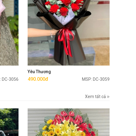
Mua ngay
Yêu Thương
490.000đ
: DC-3056
MSP: DC-3059
Xem tất cả