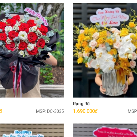
Mua ngay
Mua ngay
g
Rạng Rỡ
đ
1.690.000đ
MSP: DC-3035
MSP