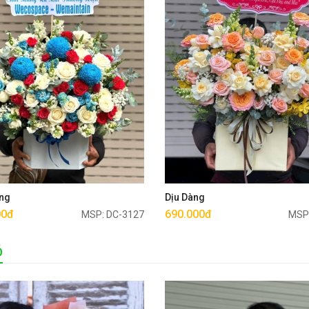
Mua ngay
Mua ngay
ng
Dịu Dàng
00đ
690.000đ
MSP: DC-3127
MSP
Ó