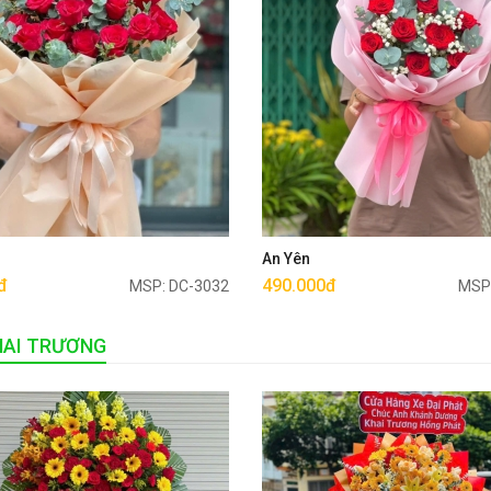
Mua ngay
Mua ngay
u
An Yên
đ
490.000đ
MSP: DC-3032
MSP
HAI TRƯƠNG