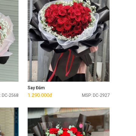
Mua ngay
Say Đắm
1.290.000đ
: DC-2568
MSP: DC-2927