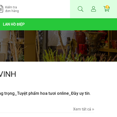
Kiểm tra
0
đơn hàng
LAN HỒ ĐIỆP
VINH
ng trọng_Tuyệt phẩm hoa tươi online_Đầy uy tín.
Xem tất cả