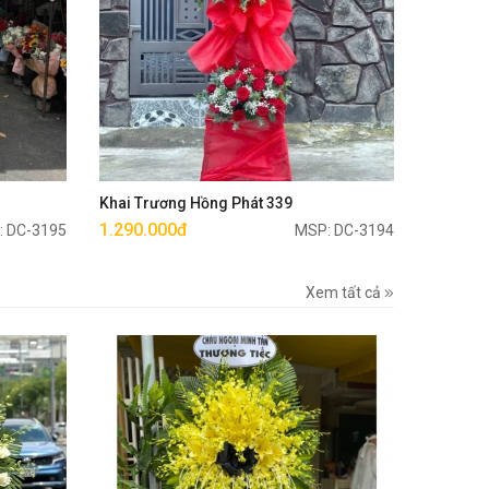
Mua ngay
Khai Trương Hồng Phát 339
1.290.000đ
: DC-3195
MSP: DC-3194
Xem tất cả