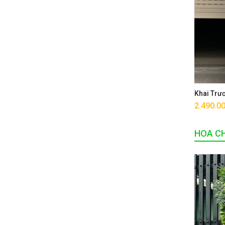
Khai Trư
2.490.0
HOA CH