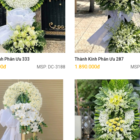
Mua ngay
Mua ngay
nh Phân Ưu 333
Thành Kính Phân Ưu 287
00đ
1.890.000đ
MSP: DC-3188
MSP