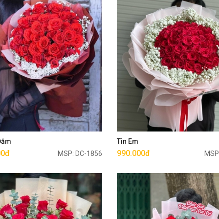
Mua ngay
Mua ngay
 Đắm
Tin Em
00đ
990.000đ
MSP: DC-1856
MSP