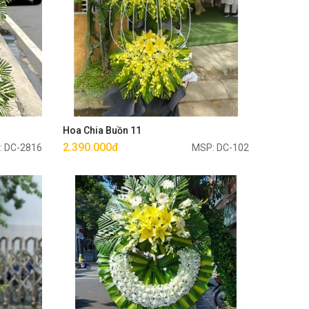
Mua ngay
Hoa Chia Buồn 11
2.390.000đ
: DC-2816
MSP: DC-102