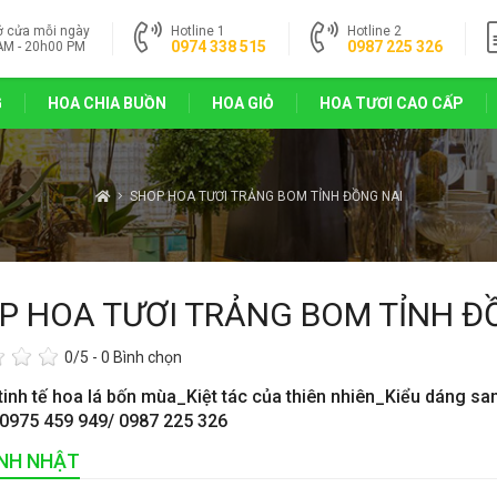
ở cửa mỗi ngày
Hotline 1
Hotline 2
0974 338 515
0987 225 326
AM - 20h00 PM
G
HOA CHIA BUỒN
HOA GIỎ
HOA TƯƠI CAO CẤP
SHOP HOA TƯƠI TRẢNG BOM TỈNH ĐỒNG NAI
P HOA TƯƠI TRẢNG BOM TỈNH Đ
0
/5 -
0
Bình chọn
tinh tế hoa lá bốn mùa_Kiệt tác của thiên nhiên_Kiểu dáng sa
 0975 459 949/ 0987 225 326
INH NHẬT