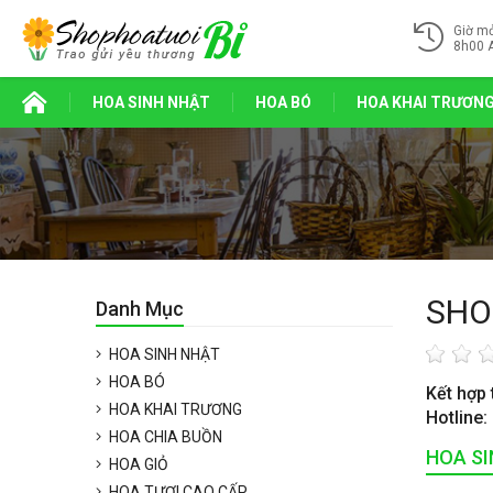
Giờ m
8h00 
HOA SINH NHẬT
HOA BÓ
HOA KHAI TRƯƠN
SHO
Danh Mục
HOA SINH NHẬT
HOA BÓ
Kết hợp 
HOA KHAI TRƯƠNG
Hotline:
HOA CHIA BUỒN
HOA S
HOA GIỎ
HOA TƯƠI CAO CẤP