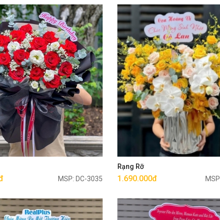
Mua ngay
Mua ngay
g
Rạng Rỡ
đ
1.690.000đ
MSP: DC-3035
MSP