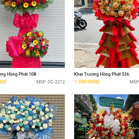
Mua ngay
Mua ngay
ơng Hồng Phát 108
Khai Trương Hồng Phát 336
00đ
1.390.000đ
MSP: DC-2212
MSP