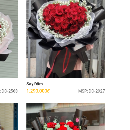
Mua ngay
Say Đắm
1.290.000đ
: DC-2568
MSP: DC-2927