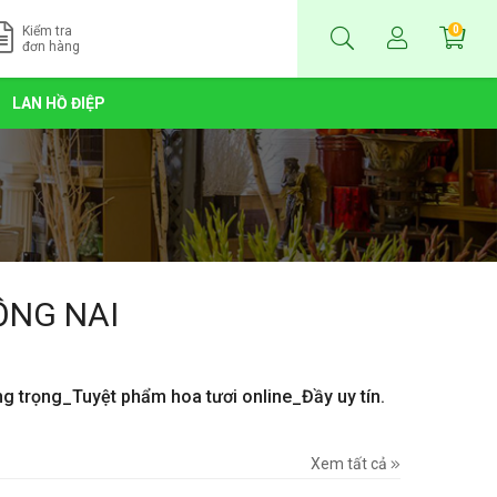
Kiểm tra
0
đơn hàng
LAN HỒ ĐIỆP
ỒNG NAI
ng trọng_Tuyệt phẩm hoa tươi online_Đầy uy tín.
Xem tất cả