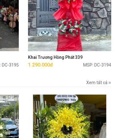
Mua ngay
Khai Trương Hồng Phát 339
1.290.000đ
: DC-3195
MSP: DC-3194
Xem tất cả