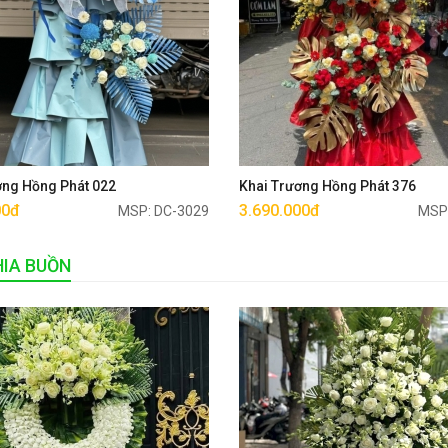
Mua ngay
Mua ngay
ơng Hồng Phát 022
Khai Trương Hồng Phát 376
00đ
3.690.000đ
MSP: DC-3029
MSP
IA BUỒN