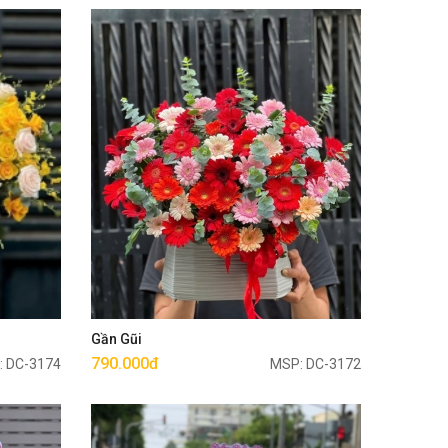
Mua ngay
Gần Gũi
790.000đ
: DC-3174
MSP: DC-3172