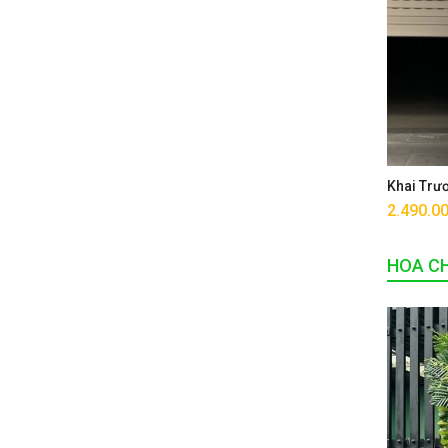
Khai Trư
2.490.0
HOA CH