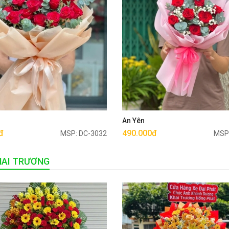
Mua ngay
Mua ngay
u
An Yên
đ
490.000đ
MSP: DC-3032
MSP
HAI TRƯƠNG