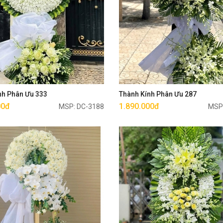
Mua ngay
Mua ngay
nh Phân Ưu 333
Thành Kính Phân Ưu 287
00đ
1.890.000đ
MSP: DC-3188
MSP