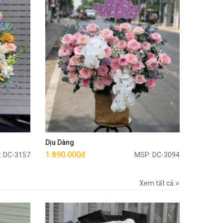
Mua ngay
Dịu Dàng
1.890.000đ
: DC-3157
MSP: DC-3094
Xem tất cả