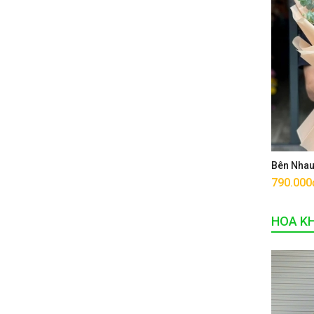
Bên Nha
790.000
HOA K