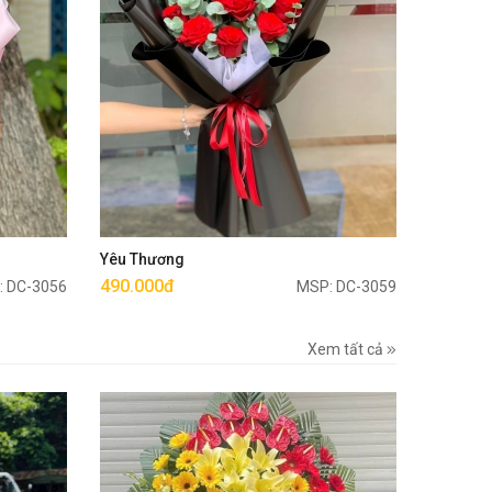
Mua ngay
Yêu Thương
490.000đ
: DC-3056
MSP: DC-3059
Xem tất cả