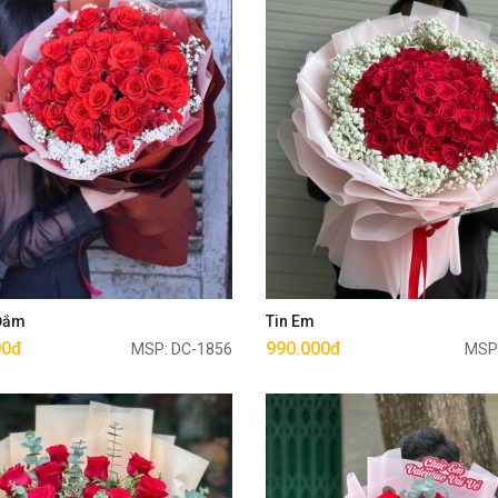
Mua ngay
Mua ngay
 Đắm
Tin Em
00đ
990.000đ
MSP: DC-1856
MSP