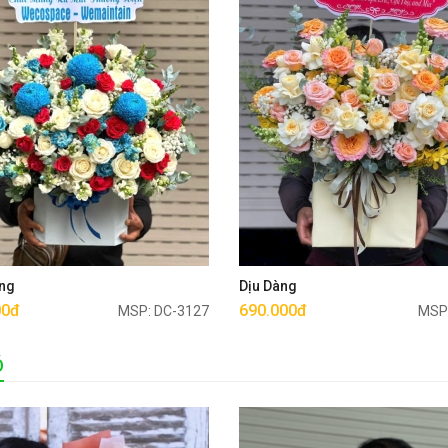
Mua ngay
Mua ngay
ng
Dịu Dàng
00đ
690.000đ
MSP: DC-3127
MSP
Ó