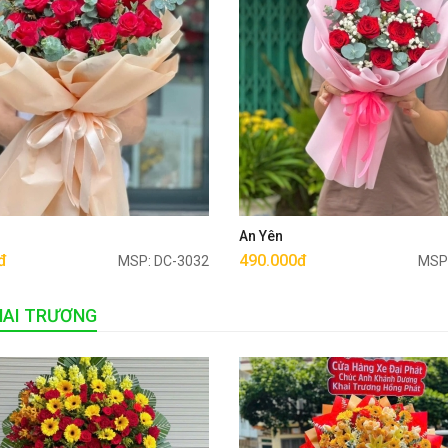
Mua ngay
Mua ngay
u
An Yên
đ
490.000đ
MSP: DC-3032
MSP
HAI TRƯƠNG