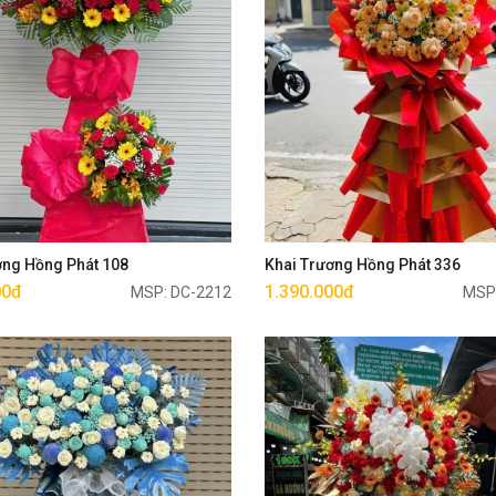
Mua ngay
Mua ngay
ơng Hồng Phát 108
Khai Trương Hồng Phát 336
00đ
1.390.000đ
MSP: DC-2212
MSP