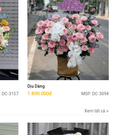
Mua ngay
Dịu Dàng
1.890.000đ
: DC-3157
MSP: DC-3094
Xem tất cả