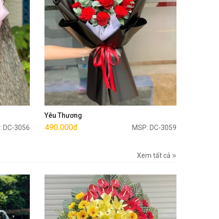
Mua ngay
Yêu Thương
490.000đ
: DC-3056
MSP: DC-3059
Xem tất cả