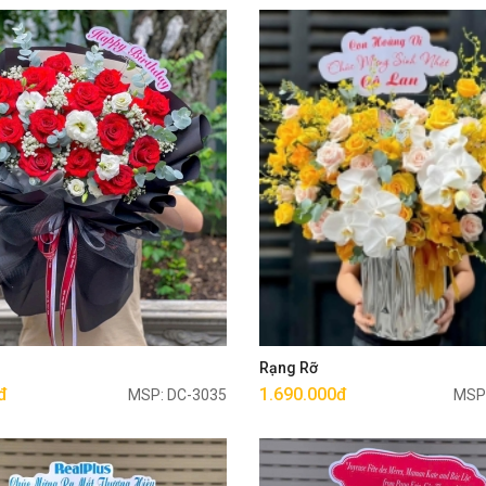
Mua ngay
Mua ngay
g
Rạng Rỡ
đ
1.690.000đ
MSP: DC-3035
MSP