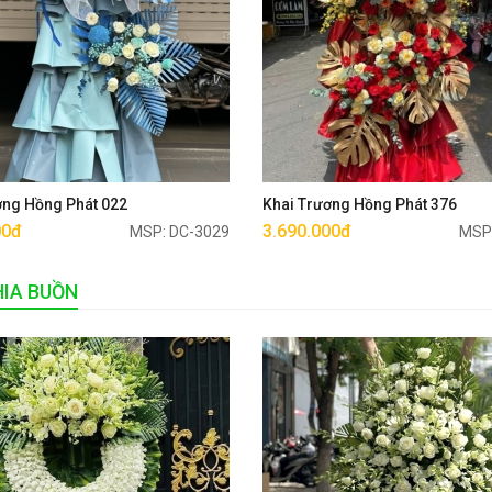
Mua ngay
Mua ngay
ơng Hồng Phát 022
Khai Trương Hồng Phát 376
00đ
3.690.000đ
MSP: DC-3029
MSP
IA BUỒN