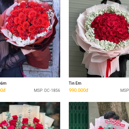
Mua ngay
Mua ngay
 Đắm
Tin Em
00đ
990.000đ
MSP: DC-1856
MSP