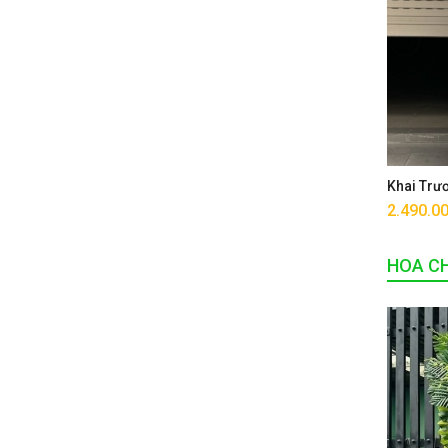
Khai Trư
2.490.0
HOA CH