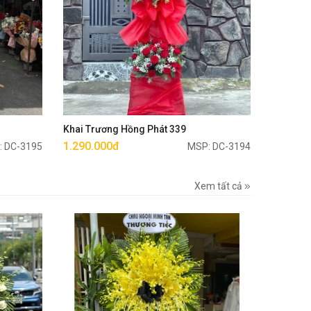
Mua ngay
Khai Trương Hồng Phát 339
1.290.000đ
: DC-3195
MSP: DC-3194
Xem tất cả