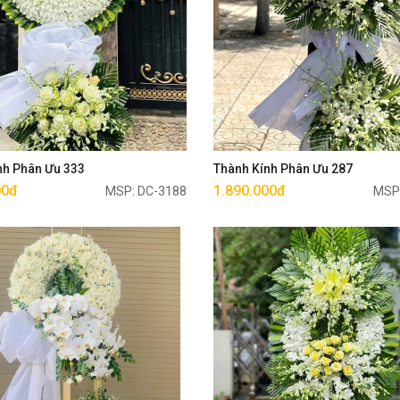
Mua ngay
Mua ngay
nh Phân Ưu 333
Thành Kính Phân Ưu 287
00đ
1.890.000đ
MSP: DC-3188
MSP