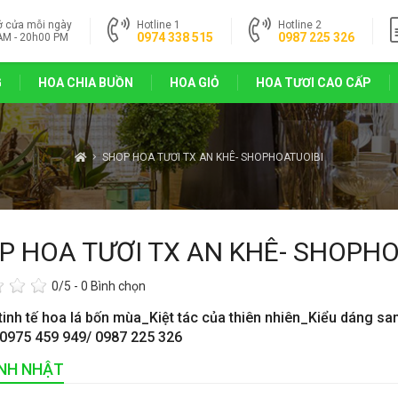
ở cửa mỗi ngày
Hotline 1
Hotline 2
0974 338 515
0987 225 326
AM - 20h00 PM
G
HOA CHIA BUỒN
HOA GIỎ
HOA TƯƠI CAO CẤP
SHOP HOA TƯƠI TX AN KHÊ- SHOPHOATUOIBI
P HOA TƯƠI TX AN KHÊ- SHOPHO
0
/5 -
0
Bình chọn
tinh tế hoa lá bốn mùa_Kiệt tác của thiên nhiên_Kiểu dáng sa
 0975 459 949/ 0987 225 326
INH NHẬT