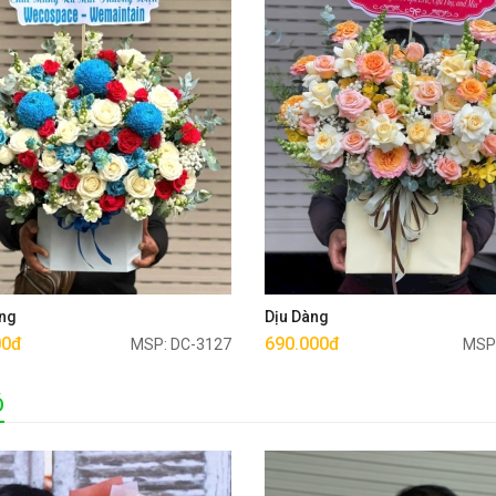
Mua ngay
Mua ngay
ng
Dịu Dàng
00đ
690.000đ
MSP: DC-3127
MSP
Ó