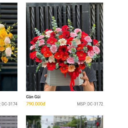
Mua ngay
Gần Gũi
790.000đ
: DC-3174
MSP: DC-3172