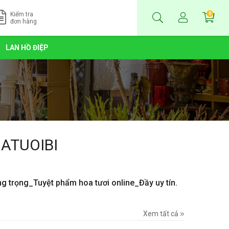
Kiểm tra
0
đơn hàng
LAN HỒ ĐIỆP
ATUOIBI
ng trọng_Tuyệt phẩm hoa tươi online_Đầy uy tín.
Xem tất cả