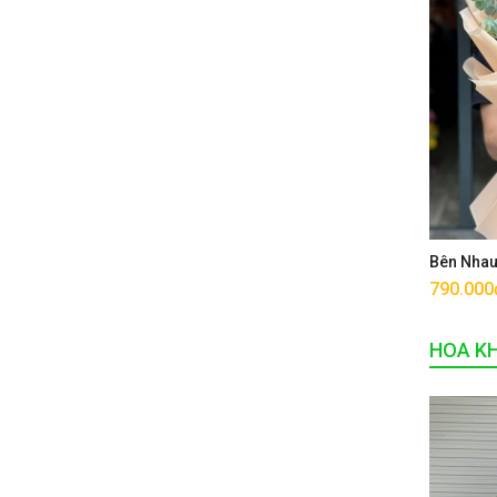
Bên Nha
790.000
HOA K