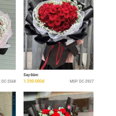
Mua ngay
Say Đắm
1.290.000đ
: DC-2568
MSP: DC-2927