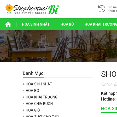
Giờ m
8h00 
HOA SINH NHẬT
HOA BÓ
HOA KHAI TRƯƠN
SHO
Danh Mục
HOA SINH NHẬT
HOA BÓ
Kết hợp 
HOA KHAI TRƯƠNG
Hotline:
HOA CHIA BUỒN
HOA S
HOA GIỎ
HOA TƯƠI CAO CẤP