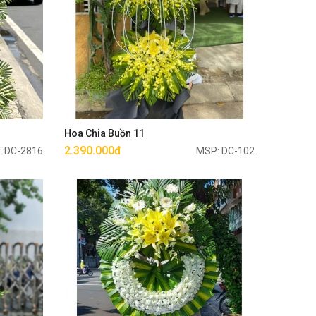
Mua ngay
Hoa Chia Buồn 11
2.390.000đ
: DC-2816
MSP: DC-102