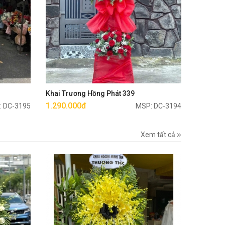
Mua ngay
Khai Trương Hồng Phát 339
1.290.000đ
: DC-3195
MSP: DC-3194
Xem tất cả