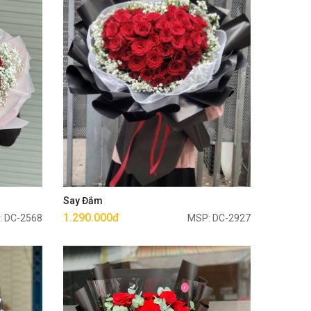
Mua ngay
Say Đắm
1.290.000đ
: DC-2568
MSP: DC-2927