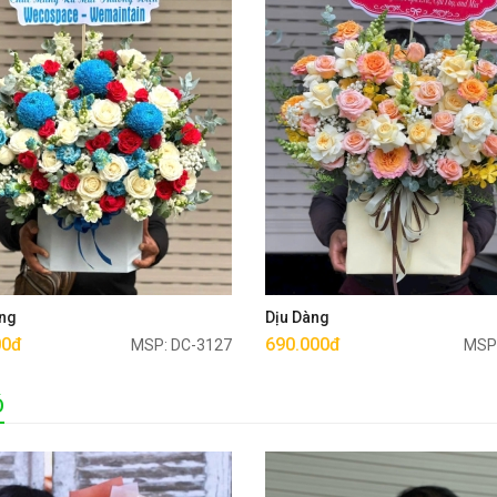
Mua ngay
Mua ngay
ng
Dịu Dàng
00đ
690.000đ
MSP: DC-3127
MSP
Ó