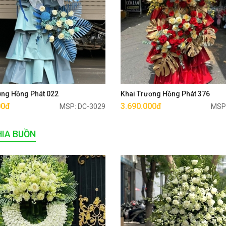
Mua ngay
Mua ngay
ơng Hồng Phát 022
Khai Trương Hồng Phát 376
00đ
3.690.000đ
MSP: DC-3029
MSP
IA BUỒN