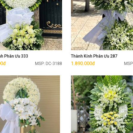
Mua ngay
Mua ngay
nh Phân Ưu 333
Thành Kính Phân Ưu 287
00đ
1.890.000đ
MSP: DC-3188
MSP