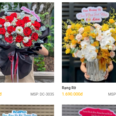
Mua ngay
Mua ngay
g
Rạng Rỡ
đ
1.690.000đ
MSP: DC-3035
MSP