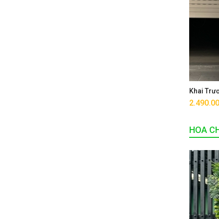
Khai Trư
2.490.0
HOA CH