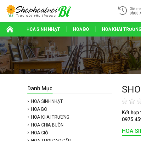
Giờ m
8h00 
HOA SINH NHẬT
HOA BÓ
HOA KHAI TRƯƠN
SHO
Danh Mục
HOA SINH NHẬT
HOA BÓ
Kết hợp 
HOA KHAI TRƯƠNG
0975 45
HOA CHIA BUỒN
HOA S
HOA GIỎ
HOA TƯƠI CAO CẤP