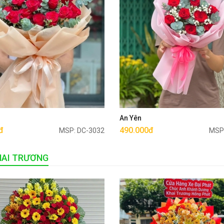
Mua ngay
Mua ngay
u
An Yên
đ
490.000đ
MSP: DC-3032
MSP
HAI TRƯƠNG