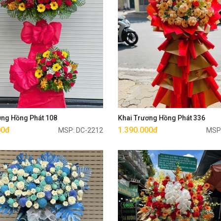
Mua ngay
Mua ngay
ơng Hồng Phát 108
Khai Trương Hồng Phát 336
00đ
1.390.000đ
MSP: DC-2212
MSP