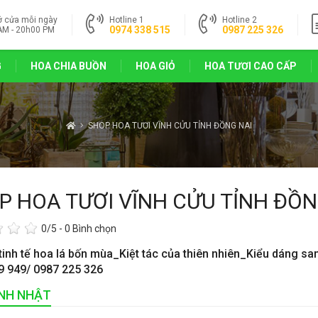
ở cửa mỗi ngày
Hotline 1
Hotline 2
0974 338 515
0987 225 326
AM - 20h00 PM
G
HOA CHIA BUỒN
HOA GIỎ
HOA TƯƠI CAO CẤP
SHOP HOA TƯƠI VĨNH CỬU TỈNH ĐỒNG NAI
P HOA TƯƠI VĨNH CỬU TỈNH ĐỒN
0
/5 -
0
Bình chọn
tinh tế hoa lá bốn mùa_Kiệt tác của thiên nhiên_Kiểu dáng sa
9 949/ 0987 225 326
INH NHẬT