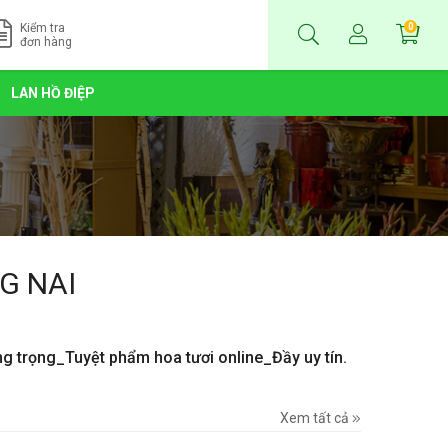
Kiểm tra
0
đơn hàng
LAN HỒ ĐIỆP
G NAI
ng trọng_Tuyệt phẩm hoa tươi online_Đầy uy tín.
Xem tất cả