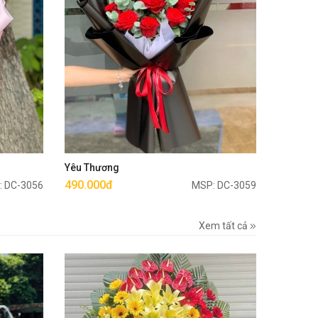
Mua ngay
Yêu Thương
490.000đ
: DC-3056
MSP: DC-3059
Xem tất cả