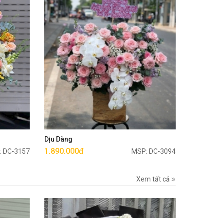
Mua ngay
Dịu Dàng
1.890.000đ
: DC-3157
MSP: DC-3094
Xem tất cả