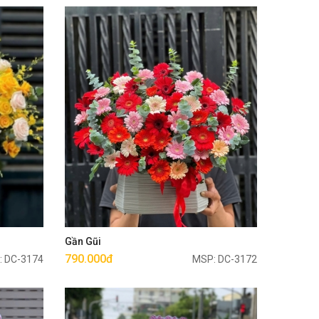
Mua ngay
Gần Gũi
790.000đ
: DC-3174
MSP: DC-3172