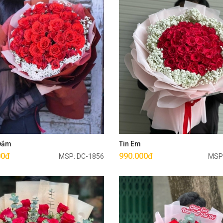
Mua ngay
Mua ngay
 Đắm
Tin Em
00đ
990.000đ
MSP: DC-1856
MSP