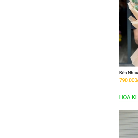
Bên Nha
790.000
HOA K