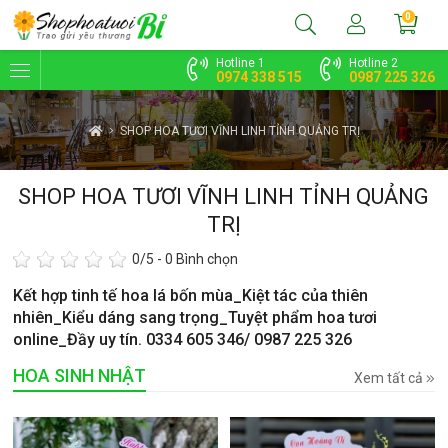
0
Hotline 1
Hotline 2
0974 338 515
0987 225 326
SHOP HOA TƯƠI VĨNH LINH TỈNH QUẢNG TRỊ
SHOP HOA TƯƠI VĨNH LINH TỈNH QUẢNG
TRỊ
0
/5 -
0
Bình chọn
Kết hợp tinh tế hoa lá bốn mùa_Kiệt tác của thiên
nhiên_Kiểu dáng sang trọng_Tuyệt phẩm hoa tươi
online_Đầy uy tín. 0334 605 346/ 0987 225 326
HOA SINH NHẬT
Xem tất cả