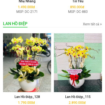
Nhẹ Nhàng
Tin Yêu
1.490.000đ
890.000đ
MSP: DC-2171
MSP: DC-883
LAN HỒ ĐIỆP
Xem tất cả
Mua ngay
Mua ngay
Lan Hồ Điệp_128
Lan Hồ Điệp_115
1.790.000đ
2.890.000đ