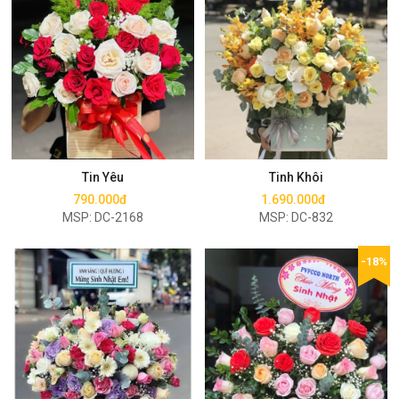
Mua ngay
Mua ngay
Tin Yêu
Tinh Khôi
790.000đ
1.690.000đ
MSP: DC-2168
MSP: DC-832
-18%