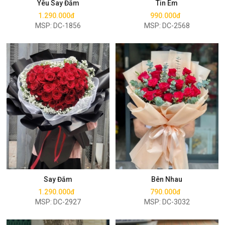
Yêu Say Đắm
Tin Em
1.290.000đ
990.000đ
MSP: DC-1856
MSP: DC-2568
Mua ngay
Mua ngay
Say Đắm
Bên Nhau
1.290.000đ
790.000đ
MSP: DC-2927
MSP: DC-3032