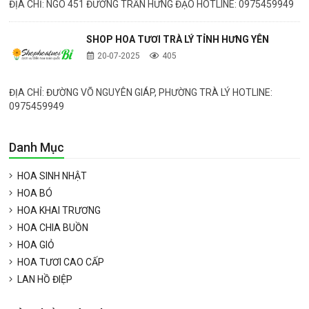
ĐỊA CHỈ: NGÕ 451 ĐƯỜNG TRẦN HƯNG ĐẠO HOTLINE: 0975459949
SHOP HOA TƯƠI TRÀ LÝ TỈNH HƯNG YÊN
20-07-2025
405
ĐỊA CHỈ: ĐƯỜNG VÕ NGUYÊN GIÁP, PHƯỜNG TRÀ LÝ HOTLINE:
0975459949
Danh Mục
HOA SINH NHẬT
HOA BÓ
HOA KHAI TRƯƠNG
HOA CHIA BUỒN
HOA GIỎ
HOA TƯƠI CAO CẤP
LAN HỒ ĐIỆP