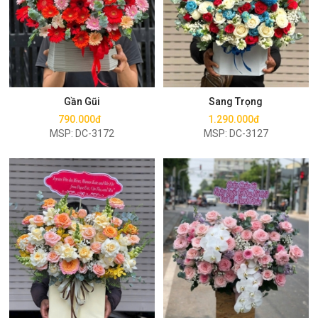
Mua ngay
Mua ngay
Gần Gũi
Sang Trọng
790.000đ
1.290.000đ
MSP: DC-3172
MSP: DC-3127