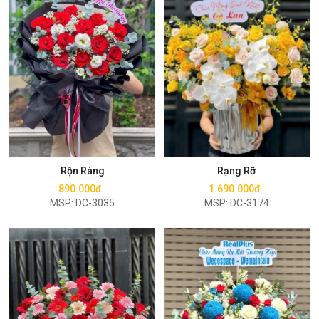
Mua ngay
Mua ngay
Rộn Ràng
Rạng Rỡ
890.000đ
1.690.000đ
MSP: DC-3035
MSP: DC-3174