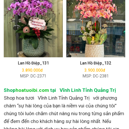
Mua ngay
Mua ngay
Lan Hồ Điệp_131
Lan Hồ Điệp_132
3.890.000đ
3.900.000đ
MSP: DC-2371
MSP: DC-2381
Shop
hoatuoibi.com
tại Vĩnh Linh Tỉnh Quảng Trị
Shop hoa tươi Vĩnh Linh Tỉnh Quảng Trị với phương
châm “sự hài lòng của bạn là niềm vui của chúng tôi”
chúng tôi luôn chăm chút nâng niu trong từng sản phẩm
để đem đến cho khách hàng sự hài lòng nhất. Nếu
không hài lòng với dịch vụ hay sản phẩm chúng tôi xin