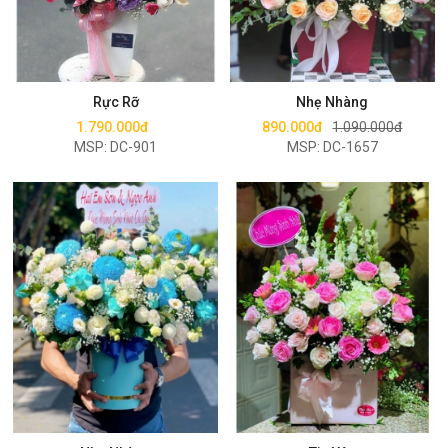
Mua ngay
Mua ngay
Rực Rỡ
Nhẹ Nhàng
1.790.000đ
890.000đ
1.090.000đ
MSP: DC-901
MSP: DC-1657
Mua ngay
Mua ngay