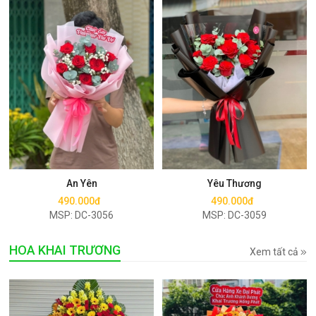
Mua ngay
Mua ngay
An Yên
Yêu Thương
490.000đ
490.000đ
MSP: DC-3056
MSP: DC-3059
HOA KHAI TRƯƠNG
Xem tất cả