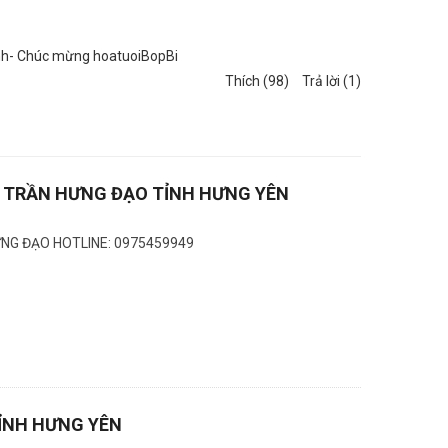
 tình- Chúc mừng hoatuoiBopBi
Thích (98)
Trả lời (1)
 TRẦN HƯNG ĐẠO TỈNH HƯNG YÊN
ƯNG ĐẠO HOTLINE: 0975459949
TỈNH HƯNG YÊN