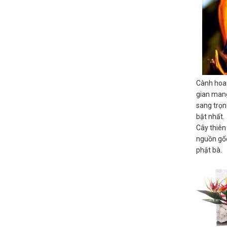
Cành hoa 
gian mang
sang trọn
bật nhất.
Cây thiên
nguồn gốc
phật bà.