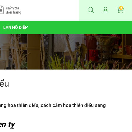
Kiểm tra
0
đơn hàng
LAN HỒ ĐIỆP
iểu
dụng hoa thiên điểu, cách cắm hoa thiên điểu sang
n t
ỵ