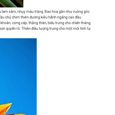
àu lam sẫm, nhụy màu trắng. Bao hoa gần như vuông góc
 đầu chú chim thiên đường kiêu hãnh ngẩng cao đầu.
khoắn, cứng cáp, thẳng thắn, biểu trưng cho chiến thắng,
ợn quyến rũ. Thiên điều tượng trưng cho một mối tình tự