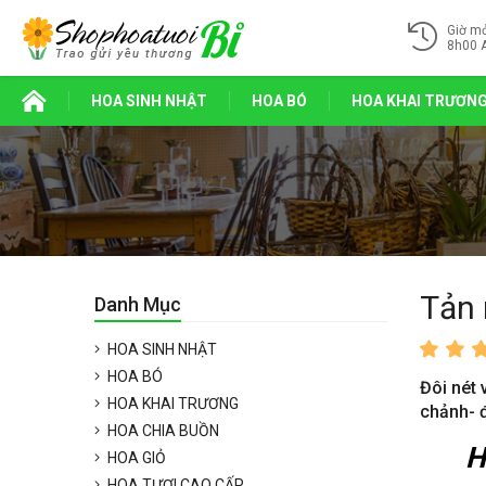
Giờ m
8h00 
HOA SINH NHẬT
HOA BÓ
HOA KHAI TRƯƠN
Tản 
Danh Mục
HOA SINH NHẬT
HOA BÓ
Đôi nét 
HOA KHAI TRƯƠNG
chảnh- đ
HOA CHIA BUỒN
Hoa
HOA GIỎ
HOA TƯƠI CAO CẤP