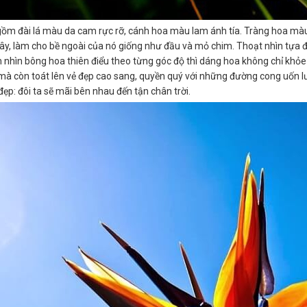
ồm đài lá màu da cam rực rỡ, cánh hoa màu lam ánh tía. Tràng hoa m
cây, làm cho bề ngoài của nó giống như đầu và mỏ chim. Thoạt nhìn tựa
nhìn bông hoa thiên điểu theo từng góc độ thì dáng hoa không chỉ khỏe 
mà còn toát lên vẻ đẹp cao sang, quyền quý với những đường cong uốn lư
đẹp: đôi ta sẽ mãi bên nhau đến tận chân trời.