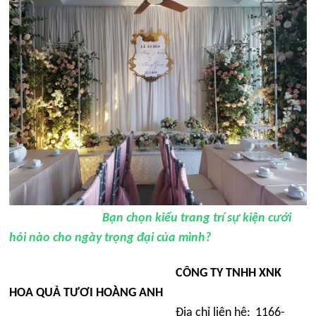
B
ạn chọn kiểu trang trí sự kiện cưới
hỏi nào cho ngày trọng đại của mình?
CÔNG TY TNHH XNK
HOA QU
Ả TƯƠI HOÀNG ANH
Địa chỉ liên hệ
:
1166-