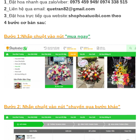
1_
Đặt hoa nhanh qua zalo/viber:
0975 459 949/ 0974 338 515
2
_Liên hệ qua email:
quetran82@gmail.com
3_
Đặt hoa trực tiếp qua website:
shophoatuoibi.com theo
4 bước cơ bản sau:
Bước 1:Nhấp chuột vào nút
"mua ngay"
Bước 2: Nhấp chuột vào nút "chuyển qua bước khác"