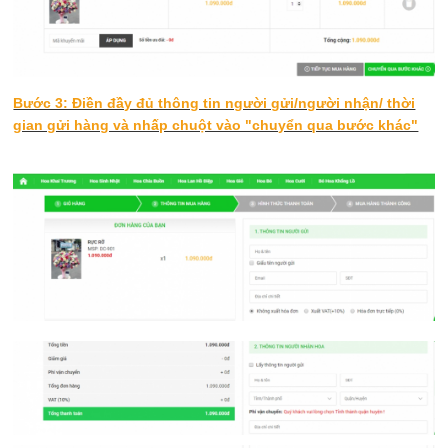
Bước 3: Điền đầy đủ thông tin người gửi/người nhận/ thời
gian gửi hàng và nhấp chuột vào "chuyển qua bước khác"