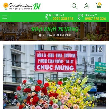
0
Hotline 1
Hotline 2
0974 338 515
0987 225 326
HOA KHAI TRƯƠNG
HOA KHAI TRƯƠNG