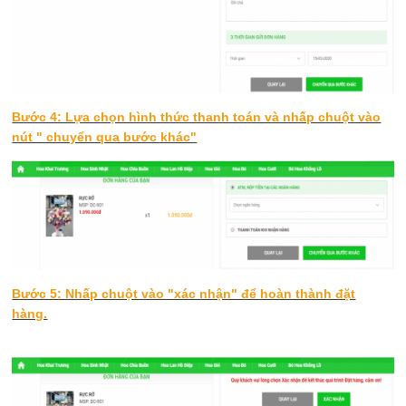
Bước 4: Lựa chọn hình thức thanh toán và nhấp chuột vào
nút " chuyển qua bước khác"
Bước 5: Nhấp chuột vào "xác nhận" để hoàn thành đặt
hàng.