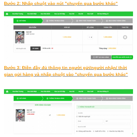
Bước 2: Nhấp chuột vào nút "chuyển qua bước khác"
Bước 3: Điền đầy đủ thông tin người gửi/người nhận/ thời
gian gửi hàng và nhấp chuột vào "chuyển qua bước khác"