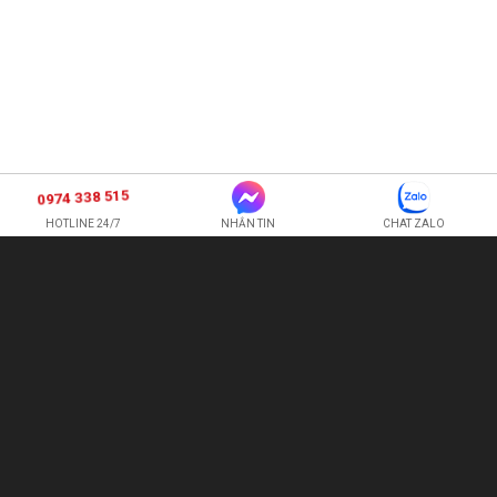
0974 338 515
HOTLINE 24/7
NHẮN TIN
CHAT ZALO
SHOP HOA TƯƠI BI
CÔNG TY TNHH XNK HOA QUẢ TƯƠI HOÀNG ANH
Hotline:
0974 338 515
-
0987 225 326
quetran82@gmail.com