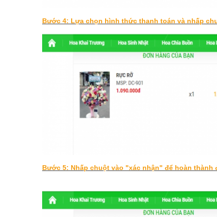
Bước 4: Lựa chọn hình thức thanh toán và nhấp ch
Bước 5: Nhấp chuột vào "xác nhận" để hoàn thành 