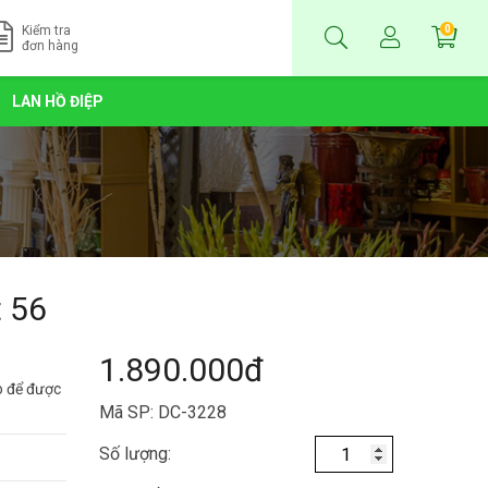
Kiểm tra
0
đơn hàng
LAN HỒ ĐIỆP
 56
1.890.000đ
lo để được
Mã SP: DC-3228
Số lượng: