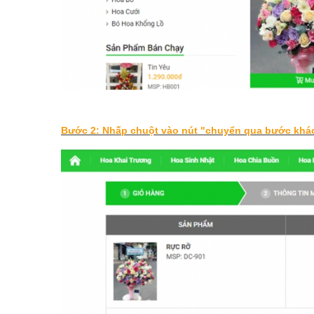
Bước 2: Nhấp chuột vào nút "chuyển qua bước khá