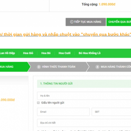
n/ thời gian gửi hàng và nhấp chuột vào "chuyển qua bước khác