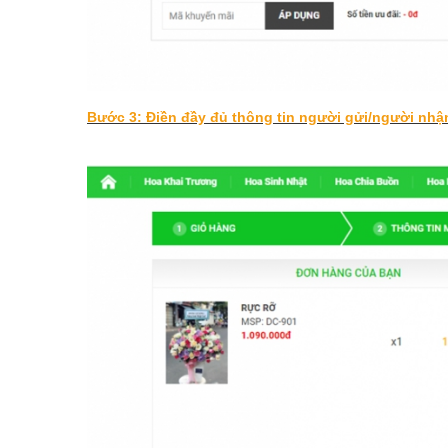
Bước 3: Điền đầy đủ thông tin người gửi/người nhậ