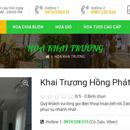
ở cửa mỗi ngày
Hotline 1
Hotline 2
0974 338 515
0987 225 326
AM - 20h00 PM
G
HOA CHIA BUỒN
HOA GIỎ
HOA TƯƠI CAO CẤP
HOA KHAI TRƯƠNG
HOA KHAI TRƯƠNG
Khai Trương Hồng Phát
0
/5 -
0
Bình chọn
Quý khách vui lòng gọi điện thoại hoặc kết nối Za
phục vụ nhanh nhất.
Hotline 1:
0974 338 515
(Có Zalo, Viber)