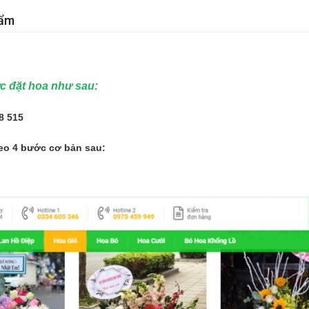
hẩm
ức đặt hoa như sau:
8 515
eo 4 bước cơ bản sau: