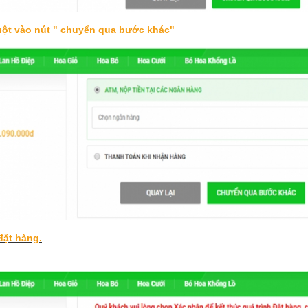
uột vào nút " chuyển qua bước khác"
đặt hàng.