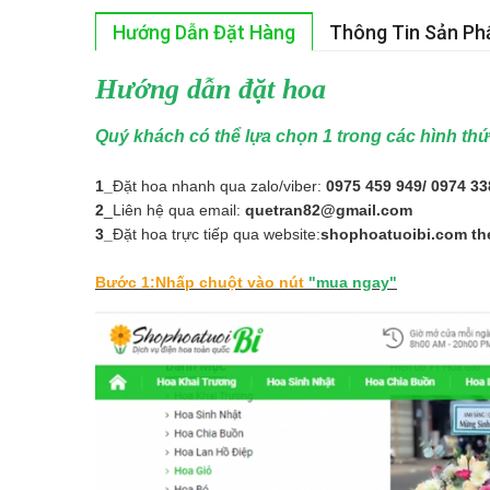
Hướng Dẫn Đặt Hàng
Thông Tin Sản P
Hướng dẫn đặt hoa
Quý khách có thể lựa chọn 1 trong các hình th
1_
Đặt hoa nhanh qua zalo/viber:
0975 459 949/ 0974 33
2
_Liên hệ qua email:
quetran82@gmail.com
3_
Đặt hoa trực tiếp qua website:
shophoatuoibi.com th
Bước 1:Nhấp chuột vào nút
"mua ngay"