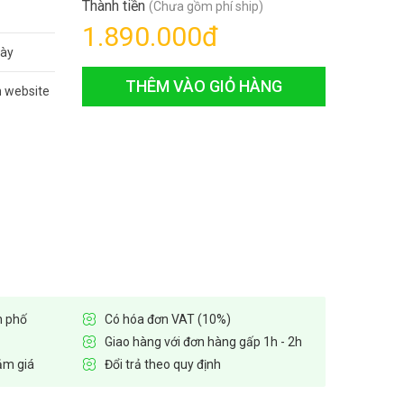
Thành tiền
(Chưa gồm phí ship)
1.890.000
đ
gày
THÊM VÀO GIỎ HÀNG
n website
h phố
Có hóa đơn VAT (10%)
Giao hàng với đơn hàng gấp 1h - 2h
ảm giá
Đổi trả theo quy định